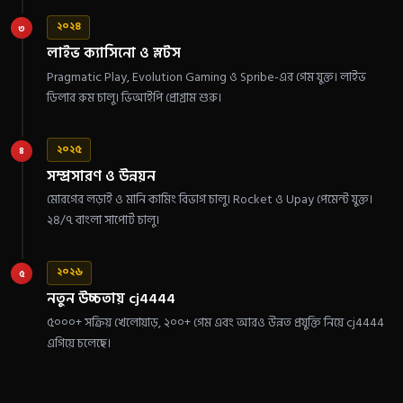
২০২৪
৩
লাইভ ক্যাসিনো ও স্লটস
Pragmatic Play, Evolution Gaming ও Spribe-এর গেম যুক্ত। লাইভ
ডিলার রুম চালু। ভিআইপি প্রোগ্রাম শুরু।
২০২৫
৪
সম্প্রসারণ ও উন্নয়ন
মোরগের লড়াই ও মানি কামিং বিভাগ চালু। Rocket ও Upay পেমেন্ট যুক্ত।
২৪/৭ বাংলা সাপোর্ট চালু।
২০২৬
৫
নতুন উচ্চতায় cj4444
৫০০০+ সক্রিয় খেলোয়াড়, ২০০+ গেম এবং আরও উন্নত প্রযুক্তি নিয়ে cj4444
এগিয়ে চলেছে।