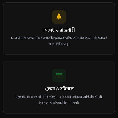
সিলেট ও রাজশাহী
চা-বাগান বা রেশম শহরে বসেও বিশ্বমানের গেমিং উপভোগ করুন। ইন্টারনেট
থাকলেই যথেষ্ট।
খুলনা ও বরিশাল
সুন্দরবনের কাছে বা নদীর পাড়ে — cj4444 সবসময় আপনার সাথে।
bKash-এ তাৎক্ষণিক পেমেন্ট।