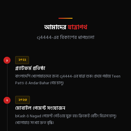
আমাদের
যাত্রাপথ
cj4444-এর বিকাশের ধাপগুলো
২০২২
১
প্ল্যাটফর্ম প্রতিষ্ঠা
বাংলাদেশি খেলোয়াড়দের জন্য cj4444-এর যাত্রা শুরু। প্রথম পর্যায়ে Teen
Patti ও Andar Bahar গেম চালু।
২০২৩
২
মোবাইল পেমেন্ট সংযোজন
bKash ও Nagad পেমেন্ট গেটওয়ে যুক্ত হয়। ক্রিকেট বেটিং বিভাগ চালু।
খেলোয়াড় সংখ্যা দ্রুত বৃদ্ধি।