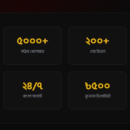
৫০০০+
২০০+
সক্রিয় খেলোয়াড়
গেম বিভাগ
২৪/৭
৳৫০০
বাংলা সাপোর্ট
ন্যূনতম ডিপোজিট