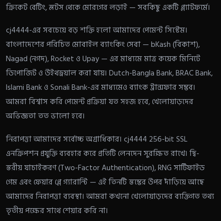
ক্রিকেট বেটিং, স্লটস থেকে মোরগের লড়াই — সবকিছু একটি প্ল্যাটফর্মে।
cj4444-এর সবচেয়ে বড় শক্তি হলো আমাদের পেমেন্ট সিস্টেম।
বাংলাদেশের পরিচিত মোবাইল ব্যাংকিং সেবা — bKash (বিকাশ),
Nagad (নগদ), Rocket ও Upay — এর মাধ্যমে মাত্র কয়েক মিনিটে
ডিপোজিট ও উইথড্রয়াল করা যায়। Dutch-Bangla Bank, BRAC Bank,
Islami Bank ও Sonali Bank-এর মাধ্যমেও ব্যাংক ট্রান্সফার সম্ভব।
আমরা বিশ্বাস করি পেমেন্ট প্রক্রিয়া যত সহজ হবে, খেলোয়াড়দের
অভিজ্ঞতা তত ভালো হবে।
নিরাপত্তা আমাদের সর্বোচ্চ অগ্রাধিকার। cj4444 256-bit SSL
এনক্রিপশন প্রযুক্তি ব্যবহার করে প্রতিটি লেনদেন সুরক্ষিত রাখে। দ্বি-
স্তরীয় যাচাইকরণ (Two-Factor Authentication), RNG সার্টিফাইড
গেম এবং ফেয়ার প্লে গ্যারান্টি — এই তিনটি স্তম্ভের উপর দাঁড়িয়ে আছে
আমাদের নিরাপত্তা ব্যবস্থা। আমরা কখনো খেলোয়াড়দের ব্যক্তিগত তথ্য
তৃতীয় পক্ষের সাথে শেয়ার করি না।