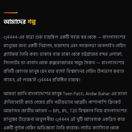
আমাদের
গল্প
cj4444-এর যাত্রা শুরু হয়েছিল একটি সহজ স্বপ্ন থেকে — বাংলাদেশের
মানুষের জন্য একটি নিরাপদ, মজাদার এবং সহজলভ্য অনলাইন গেমিং
প্ল্যাটফর্ম তৈরি করা। ঢাকার ব্যস্ত রাস্তা থেকে চট্টগ্রামের বন্দর এলাকা,
সিলেটের চা-বাগান থেকে কক্সবাজারের সমুদ্র সৈকত — বাংলাদেশের
প্রতিটি কোণের মানুষ যেন ঘরে বসেই বিশ্বমানের গেমিং উপভোগ করতে
পারেন, এই লক্ষ্যেই cj4444 প্রতিষ্ঠিত হয়েছে।
আমরা জানি বাংলাদেশের মানুষ Teen Patti, Andar Bahar-এর মতো
ঐতিহ্যবাহী কার্ড গেমের প্রতি গভীরভাবে আগ্রহী। পাশাপাশি ক্রিকেট
আমাদের জাতীয় আবেগ — BPL, IPL, T20 বিশ্বকাপ নিয়ে বাংলাদেশের
মানুষের উত্তেজনা অতুলনীয়। cj4444 এই দুটি আবেগকে একত্রিত করে
একটি পূর্ণাঙ্গ গেমিং অভিজ্ঞতা তৈরি করেছে। লাইভ ক্যাসিনো থেকে