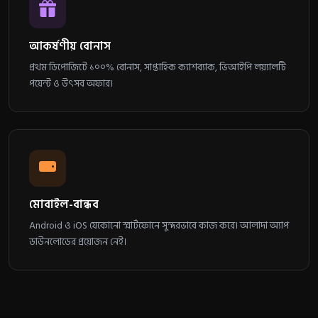
আকর্ষণীয় বোনাস
প্রথম ডিপোজিটে ১০০% বোনাস, সাপ্তাহিক ক্যাশব্যাক, ভিআইপি লয়্যালটি
পয়েন্ট ও উৎসব অফার।
মোবাইল-বান্ধব
Android ও iOS যেকোনো স্মার্টফোনে সুন্দরভাবে কাজ করে। আলাদা অ্যাপ
ডাউনলোডের প্রয়োজন নেই।